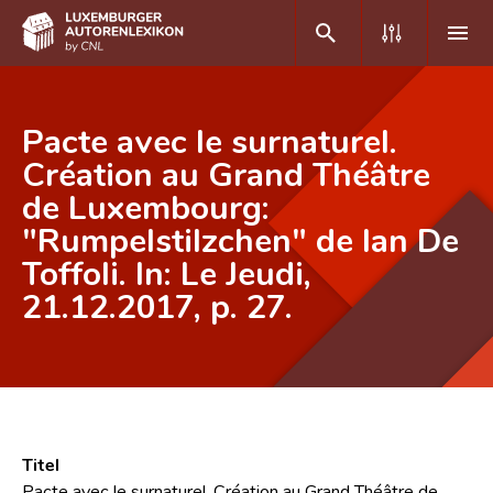
DE
FR
Pacte avec le surnaturel.
Création au Grand Théâtre
de Luxembourg:
Home
"Rumpelstilzchen" de Ian De
Autor(inn)en A-Z
Toffoli. In: Le Jeudi,
Erweiterte Suche
21.12.2017, p. 27.
Häufige Fragen und Antworten
CNL
Forschungsgruppe
Titel
Kontakt
Pacte avec le surnaturel. Création au Grand Théâtre de