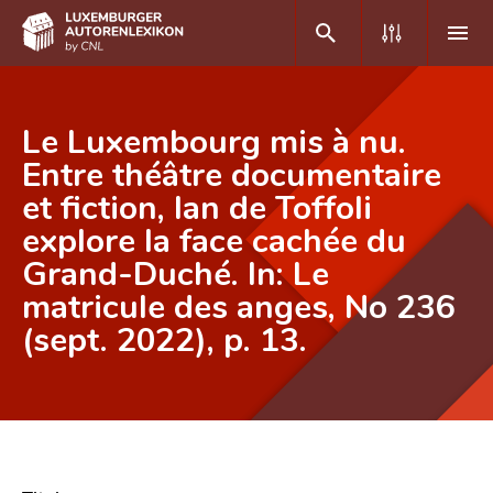
DE
FR
Le Luxembourg mis à nu.
Entre théâtre documentaire
et fiction, Ian de Toffoli
Home
explore la face cachée du
Autor(inn)en A-Z
Grand-Duché. In: Le
Erweiterte Suche
matricule des anges, No 236
(sept. 2022), p. 13.
Häufige Fragen und Antworten
CNL
Forschungsgruppe
Kontakt