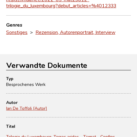
trilogie_du_luxembourg?debut_articles=%4012333
Genres
Sonstiges
>
Rezension, Autorenportrait, Interview
Verwandte Dokumente
Typ
Besprochenes Werk
Autor
Ian De Toffoli [Autor]
Titel
Trilogie du Luxembourg. Terres arides - Tiamat - Confins