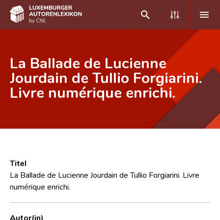
DE
FR
La Ballade de Lucienne
Jourdain de Tullio Forgiarini.
Livre numérique enrichi.
Home
Autor(inn)en A-Z
Erweiterte Suche
Häufige Fragen und Antworten
Titel
CNL
La Ballade de Lucienne Jourdain de Tullio Forgiarini. Livre
numérique enrichi.
Forschungsgruppe
Kontakt
Autor(in)