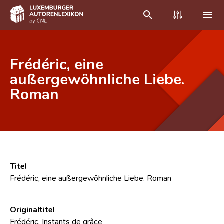
DE
FR
Frédéric, eine
außergewöhnliche Liebe.
Roman
Home
Autor(inn)en A-Z
Erweiterte Suche
Häufige Fragen und Antworten
Titel
CNL
Frédéric, eine außergewöhnliche Liebe. Roman
Forschungsgruppe
Originaltitel
Kontakt
Frédéric. Instants de grâce