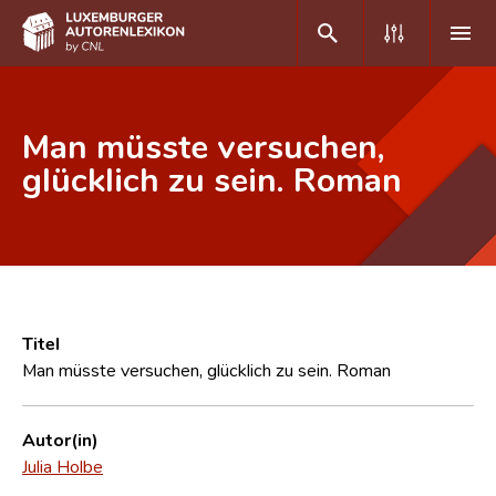
DE
FR
Man müsste versuchen,
glücklich zu sein. Roman
Home
Autor(inn)en A-Z
Erweiterte Suche
Häufige Fragen und Antworten
Titel
Man müsste versuchen, glücklich zu sein. Roman
CNL
Forschungsgruppe
Autor(in)
Julia Holbe
Kontakt