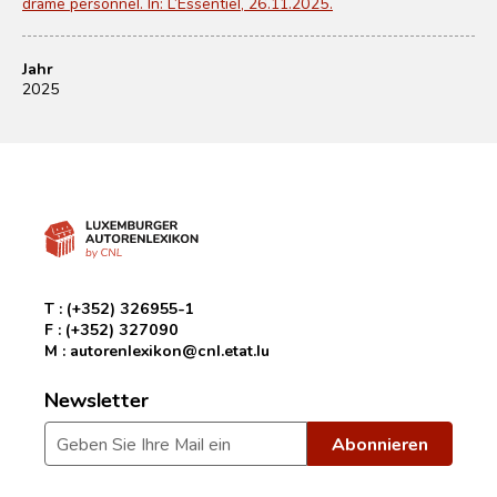
drame personnel. In: L’Essentiel, 26.11.2025.
Jahr
2025
T :
(+352) 326955-1
F :
(+352) 327090
M :
autorenlexikon@cnl.etat.lu
Newsletter