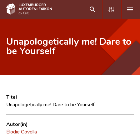
DE
FR
Unapologetically me! Dare to
be Yourself
Home
Autor(inn)en A-Z
Erweiterte Suche
Häufige Fragen und Antworten
Titel
Unapologetically me! Dare to be Yourself
CNL
Forschungsgruppe
Autor(in)
Élodie Covella
Kontakt