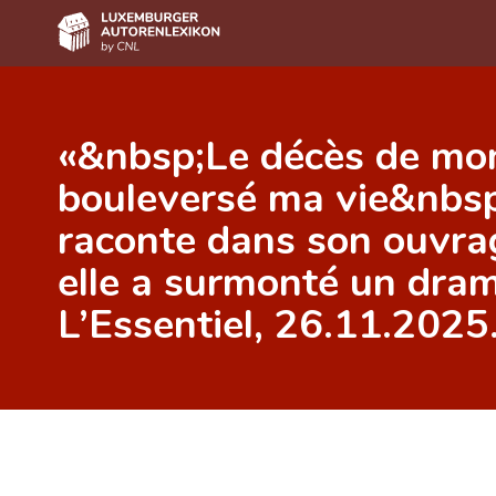
Home
«&nbsp;Le décès de mon
Autor(inn)en A-Z
bouleversé ma vie&nbsp;
Erweiterte Suche
raconte dans son ouvra
Häufige Fragen und Antworten
elle a surmonté un dram
CNL
L’Essentiel, 26.11.2025
Forschungsgruppe
Kontakt