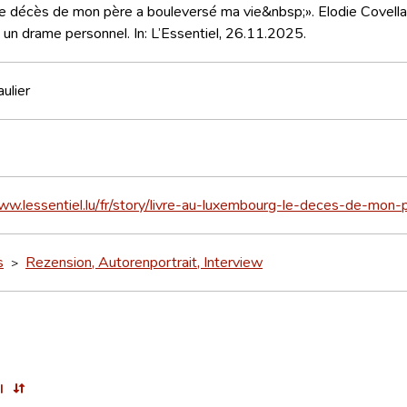
 décès de mon père a bouleversé ma vie&nbsp;». Elodie Covella 
un drame personnel. In: L’Essentiel, 26.11.2025.
ulier
www.lessentiel.lu/fr/story/livre-au-luxembourg-le-deces-de-m
s
Rezension, Autorenportrait, Interview
>
l