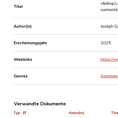
«&nbsp;Le
Titel
surmonté 
Autor(in)
Joseph Ga
Erscheinungsjahr
2025
Weblinks
https://
Genres
Sonstige
Verwandte Dokumente
Typ
Autor(in)
Tite