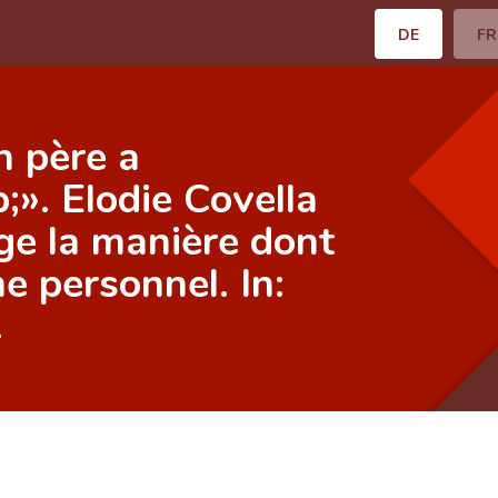
DE
FR
 père a
». Elodie Covella
ge la manière dont
e personnel. In:
.