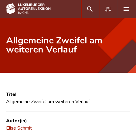
DE
FR
Allgemeine Zweifel am
weiteren Verlauf
Home
Autor(inn)en A-Z
Erweiterte Suche
Häufige Fragen und Antworten
Titel
Allgemeine Zweifel am weiteren Verlauf
CNL
Forschungsgruppe
Autor(in)
Elise Schmit
Kontakt