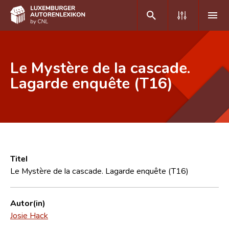
DE
FR
Le Mystère de la cascade.
Lagarde enquête (T16)
Home
Autor(inn)en A-Z
Erweiterte Suche
Häufige Fragen und Antworten
Titel
Le Mystère de la cascade. Lagarde enquête (T16)
CNL
Forschungsgruppe
Autor(in)
Josie Hack
Kontakt