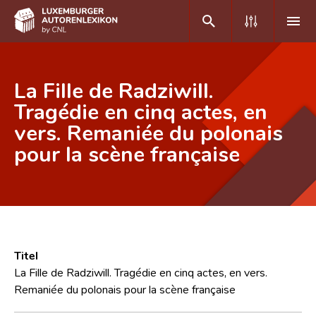
DE
FR
La Fille de Radziwill.
Tragédie en cinq actes, en
vers. Remaniée du polonais
Home
pour la scène française
Autor(inn)en A-Z
Erweiterte Suche
Häufige Fragen und Antworten
CNL
Titel
Forschungsgruppe
La Fille de Radziwill. Tragédie en cinq actes, en vers.
Remaniée du polonais pour la scène française
Kontakt