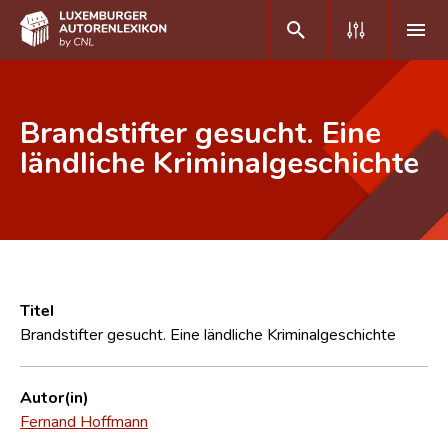
DE
FR
Brandstifter gesucht. Eine
ländliche Kriminalgeschichte
Home
Autor(inn)en A-Z
Erweiterte Suche
Häufige Fragen und Antworten
Titel
Brandstifter gesucht. Eine ländliche Kriminalgeschichte
CNL
Forschungsgruppe
Autor(in)
Fernand Hoffmann
Kontakt