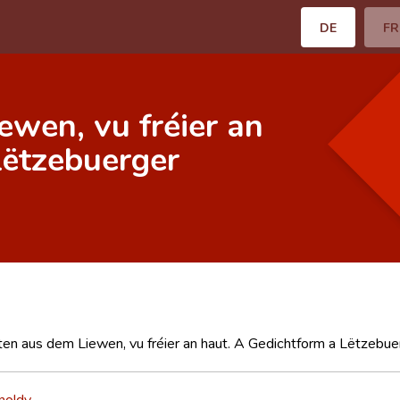
DE
FR
ewen, vu fréier an
Lëtzebuerger
en aus dem Liewen, vu fréier an haut. A Gedichtform a Lëtzebue
noldy