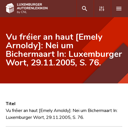
DE
FR
Vu fréier an haut [Emely
Arnoldy]: Nei um
Bichermaart In: Luxemburger
Home
Wort, 29.11.2005, S. 76.
Autor(inn)en A-Z
Erweiterte Suche
Häufige Fragen und Antworten
CNL
Titel
Forschungsgruppe
Vu fréier an haut [Emely Arnoldy]: Nei um Bichermaart In:
Luxemburger Wort, 29.11.2005, S. 76.
Kontakt