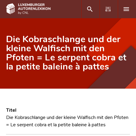
DE
FR
Die Kobraschlange und der
kleine Walfisch mit den
Pfoten = Le serpent cobra et
Home
la petite baleine à pattes
Autor(inn)en A-Z
Erweiterte Suche
Häufige Fragen und Antworten
CNL
Titel
Forschungsgruppe
Die Kobraschlange und der kleine Walfisch mit den Pfoten
= Le serpent cobra et la petite baleine à pattes
Kontakt