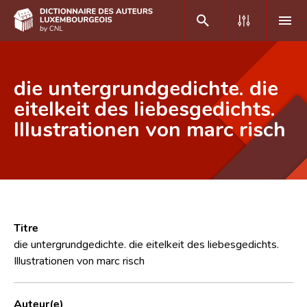
DE
FR
die untergrundgedichte. die
eitelkeit des liebesgedichts.
Illustrationen von marc risch
Accueil
Auteur(e)s A-Z
Recherche avancée
Foire aux questions
Titre
CNL
die untergrundgedichte. die eitelkeit des liebesgedichts.
Illustrationen von marc risch
Équipe scientifique
Contact
Auteur(e)