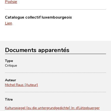
Poésie
Catalogue collectif luxembourgeois
Lien
Documents apparentés
Type
Critique
Auteur
Michel Raus [Auteur]
Titre
Kulturspiegel [zu die untergrundgedichte] In: d'Lëtzebuerger