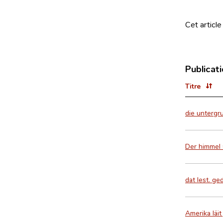
Cet article
Publicat
Titre
die untergru
Der himmel 
dat lest. ge
Amerika läi