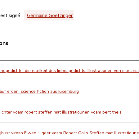
 est signé
Germaine Goetzinger
ions
ndgedichte. die eitelkeit des liebesgedichts. Illustrationen von marc ris
auf erden. science fiction aus luxemburg
dichter voam robert steffen mat illustratiounen voam bert theis
t jhust viroan Ëlwen. Ligder voam Robert Gollo Steffen mat Illustratiou