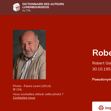
Accueil
Auteur(e)s A-Z
Recherche avancée
Robe
Foire aux questions
Robert Gol
CNL
30.10.19
Équipe scientifique
Pseudonym
Contact
Photo :
Paolo Leoni (2014)
©
CNL
Vous souhaitez utiliser cette photo ?
Contactez-nous
Im