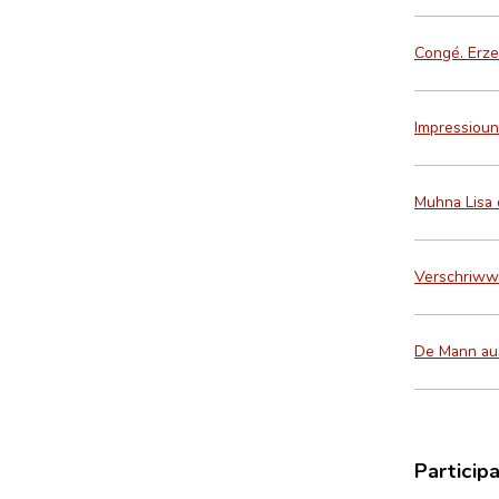
Congé. Erz
Impressioun
Muhna Lisa 
Verschriwwe
De Mann aus
Particip