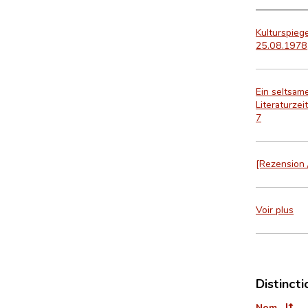
Kulturspieg
25.08.1978,
Ein seltsam
Literaturzei
7
[Rezension /
Voir plus
Distincti
Nom