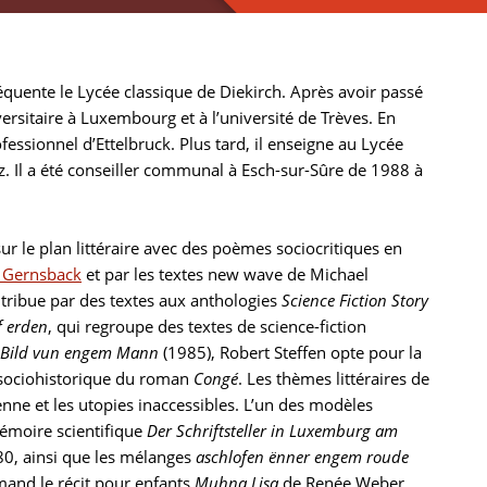
réquente le Lycée classique de Diekirch. Après avoir passé
versitaire à Luxembourg et à l’université de Trèves. En
essionnel d’Ettelbruck. Plus tard, il enseigne au Lycée
. Il a été conseiller communal à Esch-sur-Sûre de 1988 à
sur le plan littéraire avec des poèmes sociocritiques en
 Gernsback
et par les textes new wave de Michael
ntribue par des textes aux anthologies
Science Fiction Story
 erden
, qui regroupe des textes de science-fiction
 Bild vun engem Mann
(1985), Robert Steffen opte pour la
e sociohistorique du roman
Congé
. Les thèmes littéraires de
ienne et les utopies inaccessibles. L’un des modèles
 mémoire scientifique
Der Schriftsteller in Luxemburg am
980, ainsi que les mélanges
aschlofen ënner engem roude
emand le récit pour enfants
Muhna Lisa
de Renée Weber.