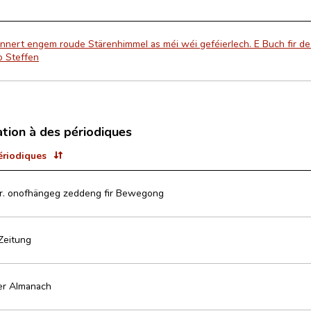
nnert engem roude Stärenhimmel as méi wéi geféierlech. E Buch fir d
o Steffen
ation à des périodiques
ériodiques
er. onofhängeg zeddeng fir Bewegong
 Zeitung
er Almanach