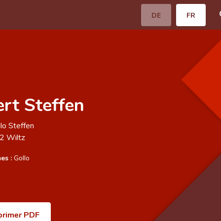
DE
FR
rt Steffen
lo Steffen
52
Wiltz
es :
Gollo
primer PDF