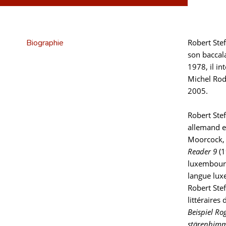
Biographie
Robert Stef
son baccala
1978, il in
Michel Rod
2005.
Robert Stef
allemand e
Moorcock, 
Reader 9
(1
luxembourg
langue luxe
Robert Stef
littéraires
Beispiel R
stärenhimme