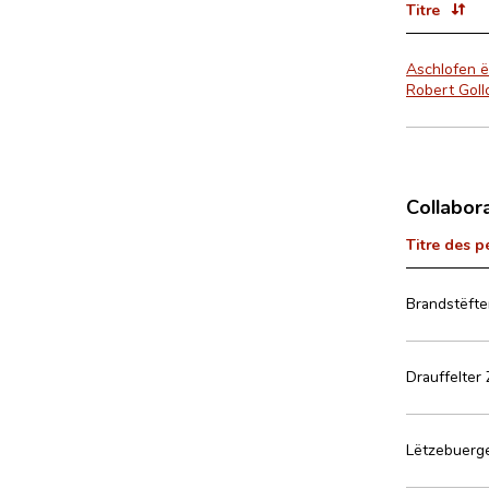
Titre
Aschlofen ë
Robert Goll
Collabor
Titre des p
Brandstëft
Drauffelter
Lëtzebuerg