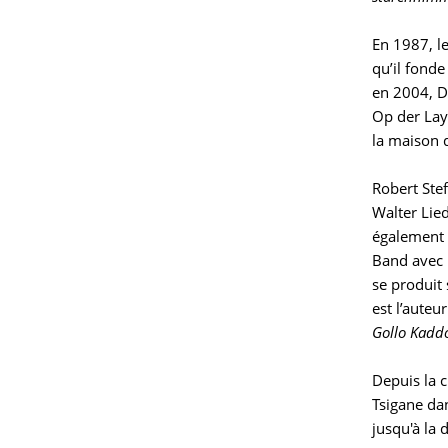
En 1987, le
qu’il fond
en 2004, D
Op der Lay 
la maison d
Robert Ste
Walter Lied
également 
Band avec 
se produit
est l’auteu
Gollo Kadd
Depuis la 
Tsigane da
jusqu'à la 