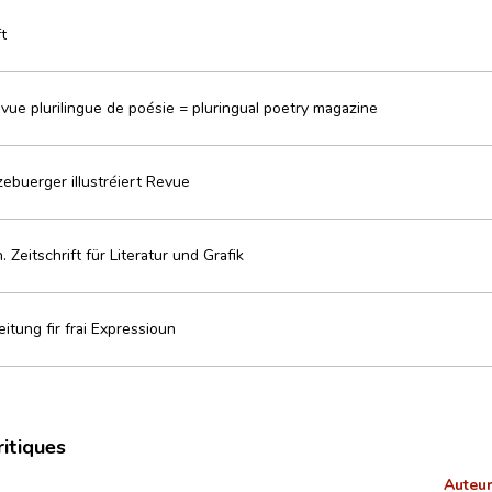
t
vue plurilingue de poésie = pluringual poetry magazine
zebuerger illustréiert Revue
. Zeitschrift für Literatur und Grafik
itung fir frai Expressioun
ritiques
Auteur