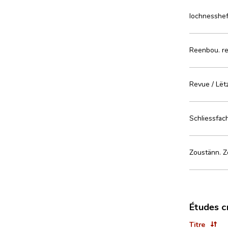
lochnesshef
Reenbou. re
Revue / Lët
Schliessfach
Zoustänn. Ze
Études c
Titre