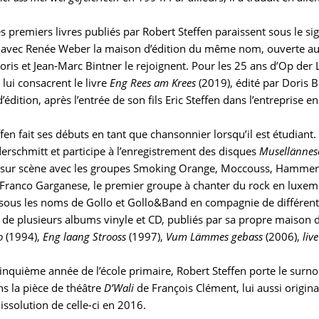
s premiers livres publiés par Robert Steffen paraissent sous le si
e avec Renée Weber la maison d’édition du même nom, ouverte au
oris et Jean-Marc Bintner le rejoignent. Pour les 25 ans d’Op de
lui consacrent le livre
Eng Rees am Krees
(2019), édité par Doris Bi
’édition, après l’entrée de son fils Eric Steffen dans l’entreprise 
ffen fait ses débuts en tant que chansonnier lorsqu’il est étudia
erschmitt et participe à l’enregistrement des disques
Musellännes
sur scène avec les groupes Smoking Orange, Moccouss, Hammerfes
Franco Garganese, le premier groupe à chanter du rock en luxembou
 sous les noms de Gollo et Gollo&Band en compagnie de différent
r de plusieurs albums vinyle et CD, publiés par sa propre maison d
o
(1994),
Eng laang Strooss
(1997),
Vum Lämmes gebass
(2006),
liv
cinquième année de l’école primaire, Robert Steffen porte le surn
ns la pièce de théâtre
D’
Wali
de
François Clément
, lui aussi origi
dissolution de celle-ci en 2016.