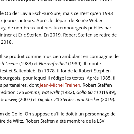
gle Op der Lay à Esch-sur-Sûre, mais ce n’est qu’en 1993
x jeunes auteurs. Après le départ de Renée Weber
r Lay, de nombreux auteurs luxembourgeois publiés par
ntner et Eric Steffen. En 2019, Robert Steffen se retire de
en 2018.
nt. Il se produit comme musicien ambulant en compagnie de
ch Leeder
(1983) et
Narrenfreiheit
(1989). Il monte
t et Saitenbieb. En 1978, il fonde le Robert-Stephen-
rgeois, pour lequel il rédige les textes. Après 1985, il
s partenaires, dont
Jean-Michel Treinen
. Robert Steffen
’édition :
Ka komme, wat wëllt
(1982),
Gollo 60 110
(1989),
e & lieweg
(2007) et
Gigollo. 20 Stécker ouni Stecker
(2019).
om de Gollo. On suppose qu’il le doit à un personnage de
naire de Wiltz. Robert Steffen a été membre de la LSV