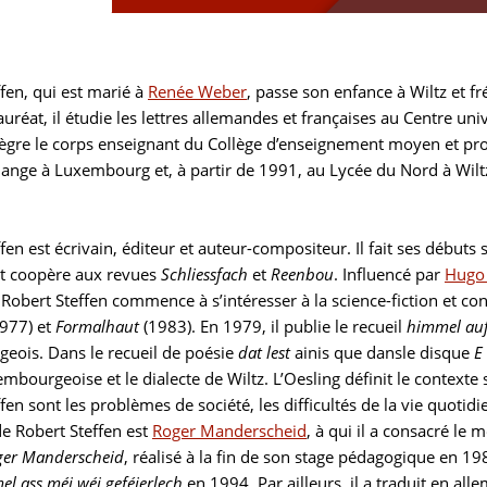
fen, qui est marié à
Renée Weber
, passe son enfance à Wiltz et f
uréat, il étudie les lettres allemandes et françaises au Centre uni
tègre le corps enseignant du Collège d’enseignement moyen et prof
ange à Luxembourg et, à partir de 1991, au Lycée du Nord à Wiltz
fen est écrivain, éditeur et auteur-compositeur. Il fait ses débuts 
t coopère aux revues
Schliessfach
et
Reenbou
. Influencé par
Hugo
Robert Steffen commence à s’intéresser à la science-fiction et co
977) et
Formalhaut
(1983). En 1979, il publie le recueil
himmel auf
eois. Dans le recueil de poésie
dat lest
ainis que dansle disque
E
mbourgeoise et le dialecte de Wiltz. L’Oesling définit le context
fen sont les problèmes de société, les difficultés de la vie quotid
 de Robert Steffen est
Roger Manderscheid
, à qui il a consacré le
oger Manderscheid
, réalisé à la fin de son stage pédagogique en 1
l ass méi wéi geféierlech
en 1994. Par ailleurs, il a traduit en all