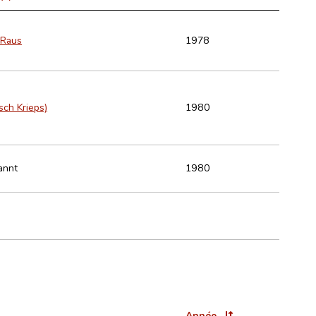
 Raus
1978
sch Krieps)
1980
annt
1980
Année