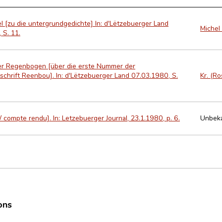
el [zu die untergrundgedichte] In: d'Lëtzebuerger Land
Michel
 S. 11.
er Regenbogen [über die erste Nummer der
tschrift Reenbou]. In: d'Lëtzebuerger Land 07.03.1980, S.
Kr. (Ro
 compte rendu]. In: Letzebuerger Journal, 23.1.1980, p. 6.
Unbek
ons