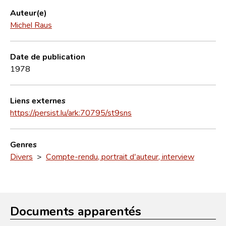
Auteur(e)
Michel Raus
Date de publication
1978
Liens externes
https://persist.lu/ark:70795/st9sns
Genres
Divers
>
Compte-rendu, portrait d'auteur, interview
Documents apparentés