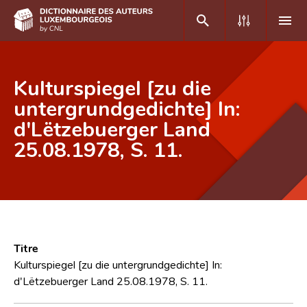
DE
FR
Kulturspiegel [zu die
untergrundgedichte] In:
d'Lëtzebuerger Land
Accueil
25.08.1978, S. 11.
Auteur(e)s A-Z
Recherche avancée
Foire aux questions
CNL
Titre
Équipe scientifique
Kulturspiegel [zu die untergrundgedichte] In:
d'Lëtzebuerger Land 25.08.1978, S. 11.
Contact