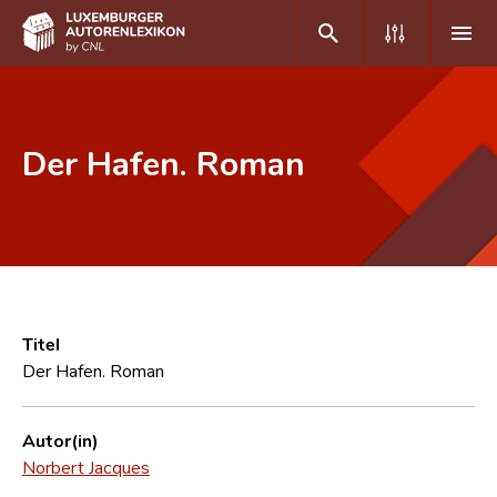
DE
FR
Der Hafen. Roman
Home
Autor(inn)en A-Z
Erweiterte Suche
Häufige Fragen und Antworten
Titel
Der Hafen. Roman
CNL
Forschungsgruppe
Autor(in)
Norbert Jacques
Kontakt