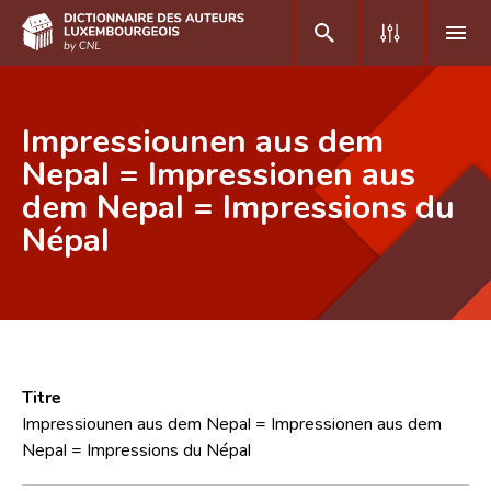
DE
FR
Impressiounen aus dem
Nepal = Impressionen aus
dem Nepal = Impressions du
Accueil
Népal
Auteur(e)s A-Z
Recherche avancée
Foire aux questions
CNL
Titre
Équipe scientifique
Impressiounen aus dem Nepal = Impressionen aus dem
Nepal = Impressions du Népal
Contact