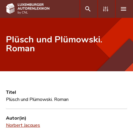
DE
FR
Plüsch und Plümowski.
Roman
Home
Autor(inn)en A-Z
Erweiterte Suche
Häufige Fragen und Antworten
Titel
Plüsch und Plümowski. Roman
CNL
Forschungsgruppe
Autor(in)
Norbert Jacques
Kontakt