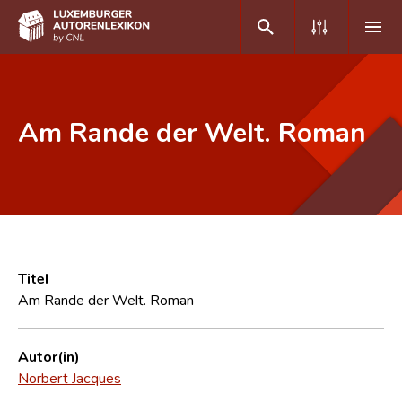
DE
FR
Am Rande der Welt. Roman
Home
Autor(inn)en A-Z
Erweiterte Suche
Häufige Fragen und Antworten
Titel
Am Rande der Welt. Roman
CNL
Forschungsgruppe
Autor(in)
Norbert Jacques
Kontakt