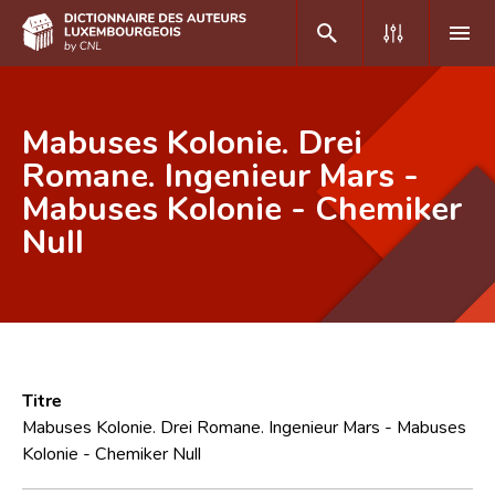
DE
FR
Mabuses Kolonie. Drei
Romane. Ingenieur Mars -
Mabuses Kolonie - Chemiker
Accueil
Null
Auteur(e)s A-Z
Recherche avancée
Foire aux questions
CNL
Titre
Équipe scientifique
Mabuses Kolonie. Drei Romane. Ingenieur Mars - Mabuses
Kolonie - Chemiker Null
Contact