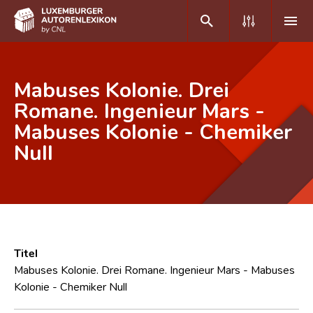
DE
FR
Mabuses Kolonie. Drei
Romane. Ingenieur Mars -
Mabuses Kolonie - Chemiker
Home
Null
Autor(inn)en A-Z
Erweiterte Suche
Häufige Fragen und Antworten
CNL
Titel
Forschungsgruppe
Mabuses Kolonie. Drei Romane. Ingenieur Mars - Mabuses
Kolonie - Chemiker Null
Kontakt