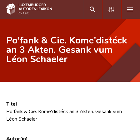
DE
FR
Po'fank & Cie. Kome'distéck
an 3 Akten. Gesank vum
Léon Schaeler
Home
Autor(inn)en A-Z
Erweiterte Suche
Häufige Fragen und Antworten
Titel
CNL
Po'fank & Cie. Kome'distéck an 3 Akten. Gesank vum
Léon Schaeler
Forschungsgruppe
Kontakt
Autor(in)