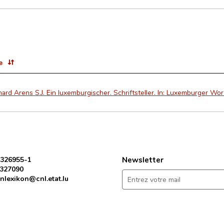
e
ard Arens S.J. Ein luxemburgischer. Schriftsteller. In: Luxemburger Wort
 326955-1
Newsletter
 327090
nlexikon@cnl.etat.lu