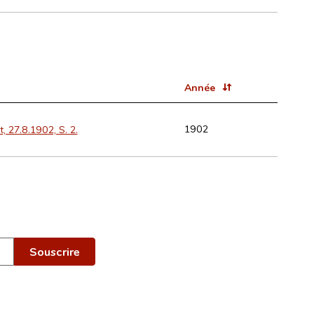
Année
1902
, 27.8.1902, S. 2.