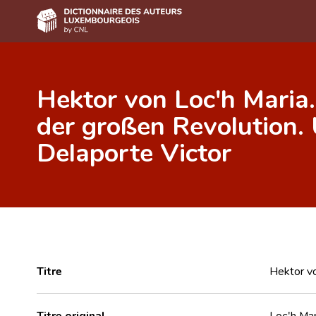
Accueil
Hektor von Loc'h Maria.
Auteur(e)s A-Z
der großen Revolution.
Recherche avancée
Delaporte Victor
Foire aux questions
CNL
Équipe scientifique
Contact
Titre
Hektor vo
Titre original
Loc'h Mar