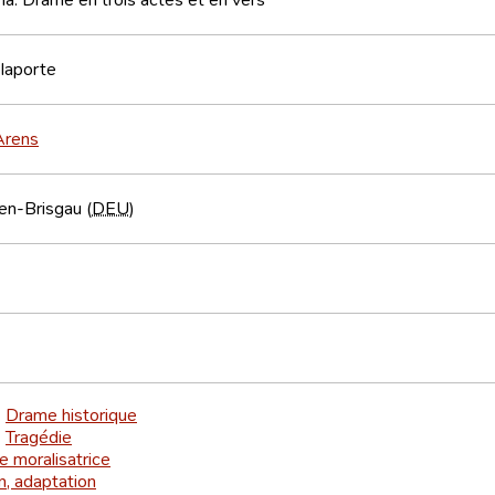
laporte
Arens
en-Brisgau (
DEU
)
Drame historique
>
Tragédie
>
re moralisatrice
n, adaptation