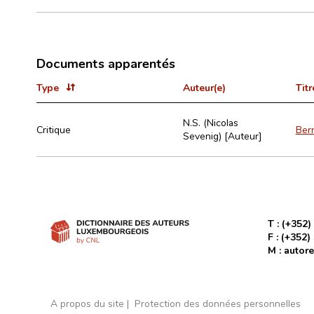
Documents apparentés
Type
Auteur(e)
Titr
N.S. (Nicolas
Critique
Bern
Sevenig) [Auteur]
T :
(+352)
F :
(+352)
M :
autore
A propos du site
Protection des données personnelles