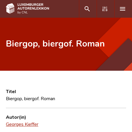
DE
FR
Biergop, biergof. Roman
Home
Autor(inn)en A-Z
Erweiterte Suche
Häufige Fragen und Antworten
Titel
Biergop, biergof. Roman
CNL
Forschungsgruppe
Autor(in)
Georges Kieffer
Kontakt