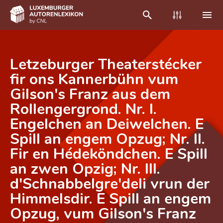
DE
FR
Letzeburger Theaterstécker
fir ons Kannerbühn vum
Gilson's Franz aus dem
Home
Rollengergrond. Nr. I.
Autor(inn)en A-Z
Engelchen an Deiwelchen. E
Erweiterte Suche
Spill an engem Opzug; Nr. II.
Fir en Hédeköndchen. E Spill
Häufige Fragen und Antworten
an zwen Opzig; Nr. III.
CNL
d'Schnabbelgre'deli vrun der
Forschungsgruppe
Himmelsdir. E Spill an engem
Opzug, vum Gilson's Franz
Kontakt