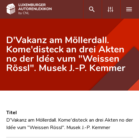
DE
FR
D'Vakanz am Möllerdall.
Kome'disteck an drei Akten
no der Idée vum "Weissen
Home
Rössl". Musek J.-P. Kemmer
Autor(inn)en A-Z
Erweiterte Suche
Häufige Fragen und Antworten
CNL
Titel
Forschungsgruppe
D'Vakanz am Möllerdall. Kome'disteck an drei Akten no der
Idée vum "Weissen Rössl". Musek J.-P. Kemmer
Kontakt