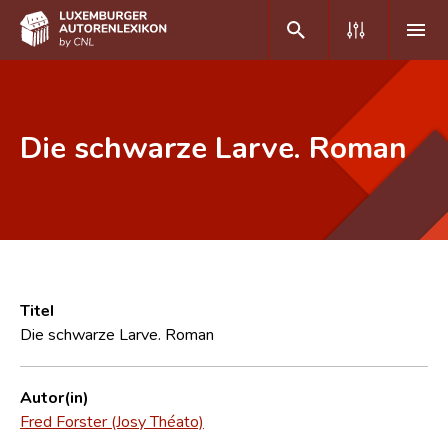
DE
FR
Die schwarze Larve. Roman
Home
Autor(inn)en A-Z
Erweiterte Suche
Häufige Fragen und Antworten
Titel
Die schwarze Larve. Roman
CNL
Forschungsgruppe
Autor(in)
Fred Forster (Josy Théato)
Kontakt