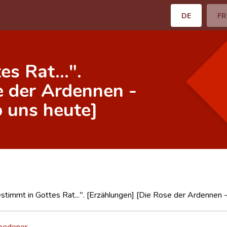
DE
FR
es Rat...".
e der Ardennen -
b uns heute]
estimmt in Gottes Rat...". [Erzählungen] [Die Rose der Ardennen -
pedener