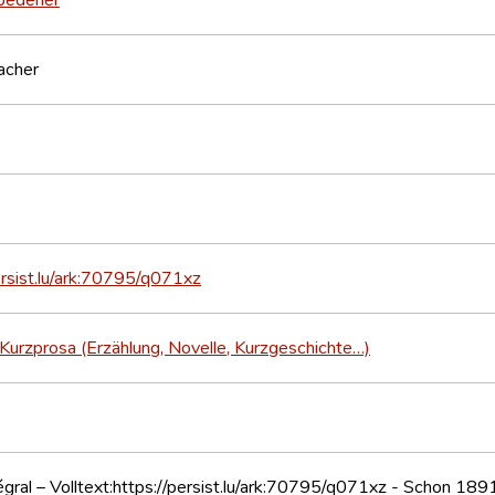
acher
ersist.lu/ark:70795/q071xz
Kurzprosa (Erzählung, Novelle, Kurzgeschichte…)
égral – Volltext:https://persist.lu/ark:70795/q071xz - Schon 189