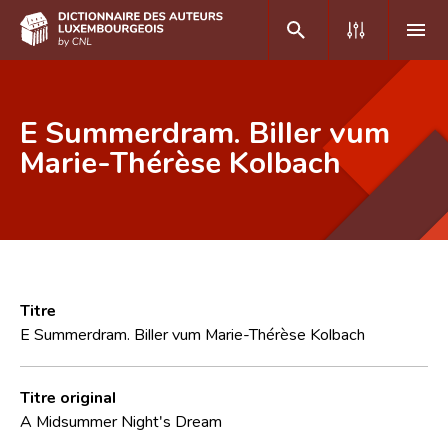
DE
FR
E Summerdram. Biller vum
Marie-Thérèse Kolbach
Accueil
Auteur(e)s A-Z
Recherche avancée
Foire aux questions
Titre
E Summerdram. Biller vum Marie-Thérèse Kolbach
CNL
Équipe scientifique
Titre original
A Midsummer Night's Dream
Contact