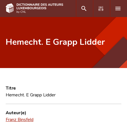
DE
FR
Hemecht. E Grapp Lidder
Accueil
Auteur(e)s A-Z
Recherche avancée
Foire aux questions
Titre
Hemecht. E Grapp Lidder
CNL
Équipe scientifique
Auteur(e)
Franz Binsfeld
Contact