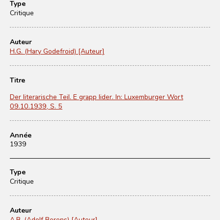
Type
Critique
Auteur
H.G. (Hary Godefroid) [Auteur]
Titre
Der literarische Teil. E grapp lider. In: Luxemburger Wort
09.10.1939, S. 5
Année
1939
Type
Critique
Auteur
A.B. (Adolf Berens) [Auteur]