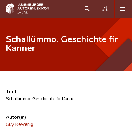
DE
FR
Schallümmo. Geschichte fir
Kanner
Home
Autor(inn)en A-Z
Erweiterte Suche
Häufige Fragen und Antworten
Titel
Schallümmo. Geschichte fir Kanner
CNL
Forschungsgruppe
Autor(in)
Guy Rewenig
Kontakt