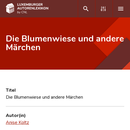
DE
FR
Die Blumenwiese und andere
Märchen
Home
Autor(inn)en A-Z
Erweiterte Suche
Häufige Fragen und Antworten
Titel
Die Blumenwiese und andere Märchen
CNL
Forschungsgruppe
Autor(in)
Anise Koltz
Kontakt