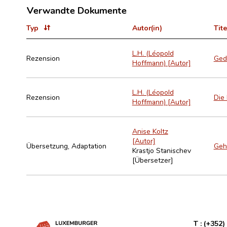
Verwandte Dokumente
Typ
Autor(in)
Tite
L.H. (Léopold
Rezension
Gedi
Hoffmann) [Autor]
L.H. (Léopold
Rezension
Die 
Hoffmann) [Autor]
Anise Koltz
[Autor]
Übersetzung, Adaptation
Geh
Krastjo Stanischev
[Übersetzer]
T :
(+352)