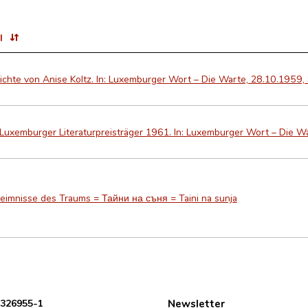
l
chte von Anise Koltz. In: Luxemburger Wort – Die Warte, 28.10.1959, S
Luxemburger Literaturpreisträger 1961. In: Luxemburger Wort – Die W
eimnisse des Traums = Тайни на съня = Taini na sunja
 326955-1
Newsletter