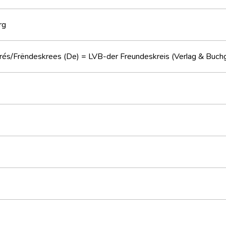
rg
rés/Frëndeskrees (De) = LVB-der Freundeskreis (Verlag & Buch