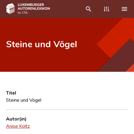
DE
FR
Steine und Vögel
Home
Autor(inn)en A-Z
Erweiterte Suche
Häufige Fragen und Antworten
Titel
Steine und Vögel
CNL
Forschungsgruppe
Autor(in)
Anise Koltz
Kontakt