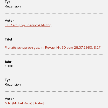
Typ
Rezension
Autor
E.F. / e.f. (Evy Friedrich) [Autor]
Titel
Französischsprachiges. In: Revue, Nr. 30 vom 26.07.1980, S.27
Jahr
1980
Typ
Rezension
Autor
M.R. (Michel Raus) [Autor]