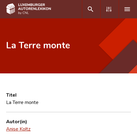
DE
FR
La Terre monte
Home
Autor(inn)en A-Z
Erweiterte Suche
Häufige Fragen und Antworten
Titel
La Terre monte
CNL
Forschungsgruppe
Autor(in)
Anise Koltz
Kontakt