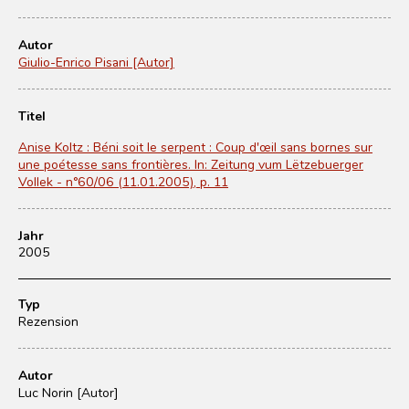
Autor
Giulio-Enrico Pisani [Autor]
Titel
Anise Koltz : Béni soit le serpent : Coup d'œil sans bornes sur
une poétesse sans frontières. In: Zeitung vum Lëtzebuerger
Vollek - n°60/06 (11.01.2005), p. 11
Jahr
2005
Typ
Rezension
Autor
Luc Norin [Autor]