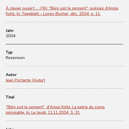
À clavier ouvert ... (76): "Béni soit le serpent", poésies d’Anise
Koltz. In: Tageblatt – Livres-Bücher, déc. 2004, p. 11.
Jahr
2004
Typ
Rezension
Autor
Jean Portante [Autor]
Titel
"Béni soit le serpent", d'Anise Koltz. La patrie du corps
périssable. In: Le Jeudi, 11.11.2004, S. 31