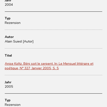
Jahr
2004
Typ
Rezension
Autor
Alain Suied [Autor]
Titel
Anise Koltz. Béni soit le serpent. In: Le Mensuel littéraire et
poétique, N° 327, Janvier 2005, S. 5
Jahr
2005
Typ
Rezension