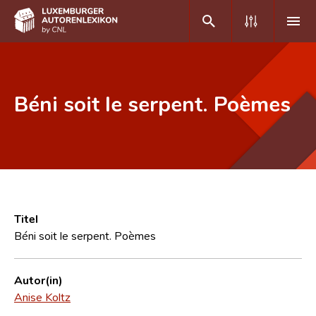
DE
FR
Béni soit le serpent. Poèmes
Home
Autor(inn)en A-Z
Erweiterte Suche
Häufige Fragen und Antworten
Titel
Béni soit le serpent. Poèmes
CNL
Forschungsgruppe
Autor(in)
Anise Koltz
Kontakt