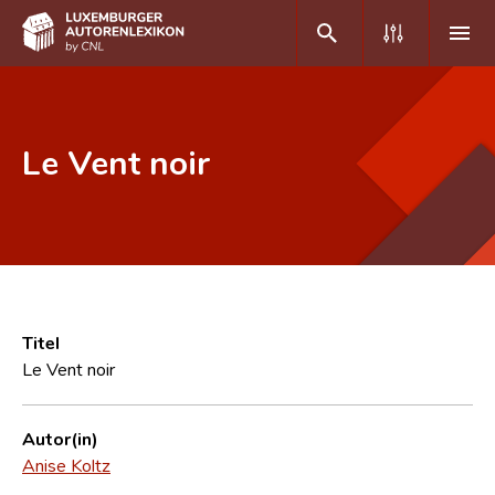
DE
FR
Le Vent noir
Home
Autor(inn)en A-Z
Erweiterte Suche
Häufige Fragen und Antworten
Titel
Le Vent noir
CNL
Forschungsgruppe
Autor(in)
Anise Koltz
Kontakt