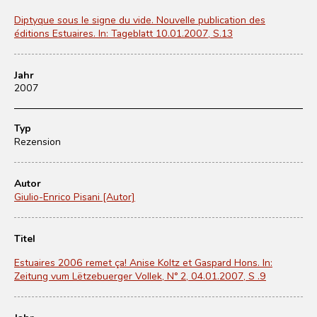
Diptyque sous le signe du vide. Nouvelle publication des
éditions Estuaires. In: Tageblatt 10.01.2007, S.13
Jahr
2007
Typ
Rezension
Autor
Giulio-Enrico Pisani [Autor]
Titel
Estuaires 2006 remet ça! Anise Koltz et Gaspard Hons. In:
Zeitung vum Lëtzebuerger Vollek, N° 2, 04.01.2007, S .9