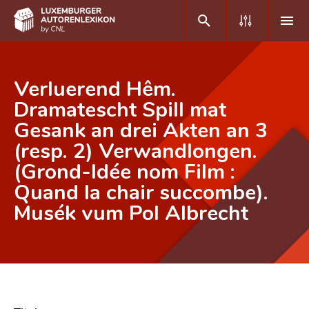
DE
FR
Verluerend Hêm.
Dramatescht Spill mat
Gesank an drei Akten an 3
Home
(resp. 2) Verwandlongen.
Autor(inn)en A-Z
(Grond-Idée nom Film :
Erweiterte Suche
Quand la chair succombe).
Musék vum Pol Albrecht
Häufige Fragen und Antworten
CNL
Forschungsgruppe
Kontakt