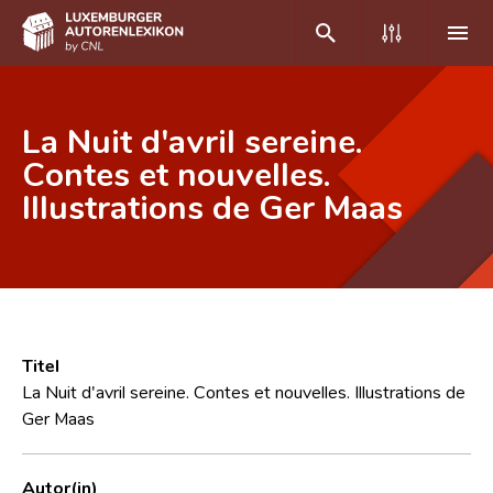
DE
FR
La Nuit d'avril sereine.
Contes et nouvelles.
Illustrations de Ger Maas
Home
Autor(inn)en A-Z
Erweiterte Suche
Häufige Fragen und Antworten
Titel
CNL
La Nuit d'avril sereine. Contes et nouvelles. Illustrations de
Ger Maas
Forschungsgruppe
Kontakt
Autor(in)