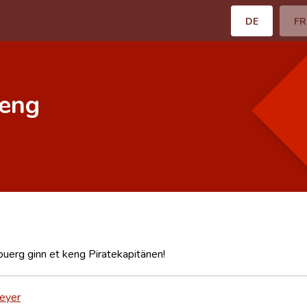
DE
FR
keng
uerg ginn et keng Piratekapitänen!
eyer