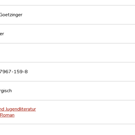
 Goetzinger
er
7967-159-8
gisch
nd Jugendliteratur
Roman