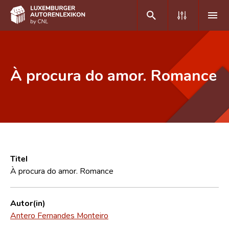
DE
FR
À procura do amor. Romance
Home
Autor(inn)en A-Z
Erweiterte Suche
Häufige Fragen und Antworten
Titel
À procura do amor. Romance
CNL
Forschungsgruppe
Autor(in)
Antero Fernandes Monteiro
Kontakt