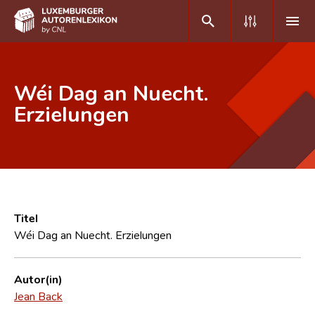
DE
FR
Wéi Dag an Nuecht.
Erzielungen
Home
Autor(inn)en A-Z
Erweiterte Suche
Häufige Fragen und Antworten
Titel
Wéi Dag an Nuecht. Erzielungen
CNL
Forschungsgruppe
Autor(in)
Jean Back
Kontakt