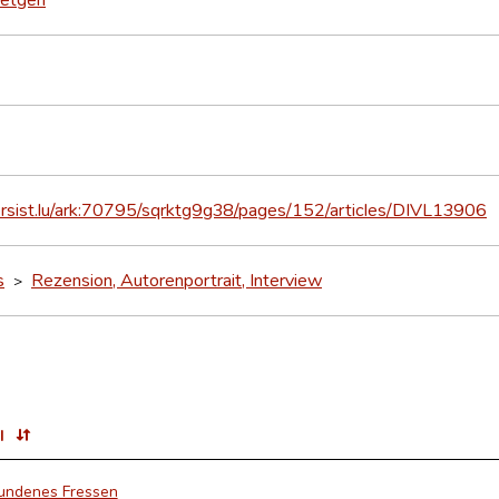
persist.lu/ark:70795/sqrktg9g38/pages/152/articles/DIVL13906
s
Rezension, Autorenportrait, Interview
>
l
undenes Fressen