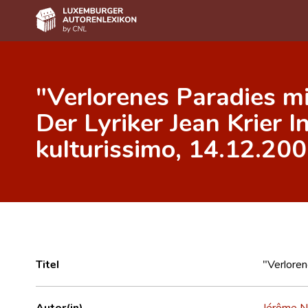
Home
"Verlorenes Paradies m
Autor(inn)en A-Z
Der Lyriker Jean Krier I
Erweiterte Suche
kulturissimo, 14.12.200
Häufige Fragen und Antworten
CNL
Forschungsgruppe
Kontakt
Titel
"Verloren
Autor(in)
Jérôme N