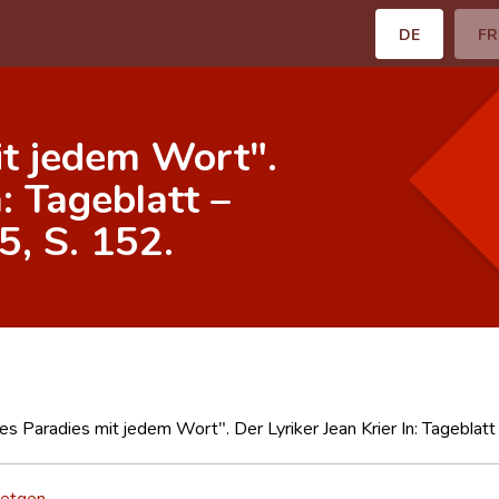
DE
FR
it jedem Wort".
n: Tageblatt –
5, S. 152.
es Paradies mit jedem Wort". Der Lyriker Jean Krier In: Tageblatt
etgen