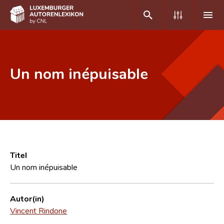
DE
FR
Un nom inépuisable
Home
Autor(inn)en A-Z
Erweiterte Suche
Häufige Fragen und Antworten
Titel
Un nom inépuisable
CNL
Forschungsgruppe
Autor(in)
Vincent Rindone
Kontakt