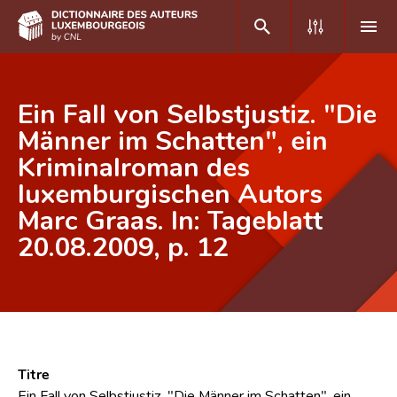
DE
FR
Ein Fall von Selbstjustiz. "Die
Männer im Schatten", ein
Kriminalroman des
Accueil
luxemburgischen Autors
Auteur(e)s A-Z
Marc Graas. In: Tageblatt
Recherche avancée
20.08.2009, p. 12
Foire aux questions
CNL
Équipe scientifique
Titre
Contact
Ein Fall von Selbstjustiz. "Die Männer im Schatten", ein