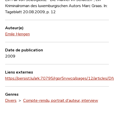
Kriminalroman des luxemburgischen Autors Marc Graas. In:
Tageblatt 20.08.2009, p. 12
Auteur(e)
Emile Hengen
Date de publication
2009
Liens externes
https://persist.lu/ark:70795/rgpr5rvwcq/pages/12/articles/D
Genres
Divers
>
Compte-rendu, portrait d'auteur, interview