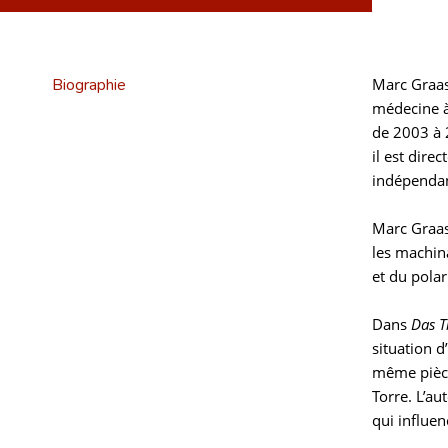
Biographie
Marc Graas 
médecine à
de 2003 à 
il est dire
indépendant
Marc Graas
les machin
et du pola
Dans
Das T
situation d
même pièce
Torre. L’a
qui influe