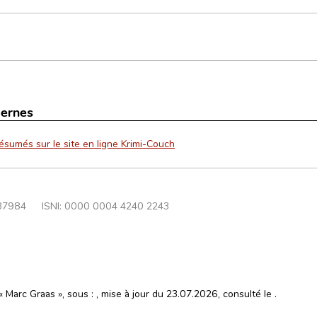
ternes
résumés sur le site en ligne Krimi-Couch
37984
ISNI: 0000 0004 4240 2243
 « Marc Graas », sous :
, mise à jour du 23.07.2026, consulté le
.