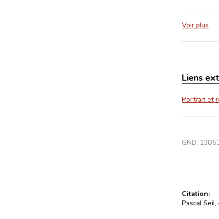
Voir plus
Liens ex
Portrait et 
GND:
1385
Citation:
Pascal Seil,