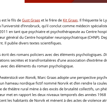
est le fils de
Gust Graas
et le frère de
Kit Graas
. Il fréquente le
 l’université d’Innsbruck, qu’il conclut comme médecin spécialist
2011 en tant que psychiatre et psychothérapeute au Centre hospi
cteur général du Centre hospitalier neuropsychiatrique (CHNP). De
. Il publie divers textes scientifiques.
 écrit des romans policiers avec des éléments psychologiques.
Di
ations secrètes et transfrontalières d’une association d’extrême 
r avec des éléments du roman psychologique.
heaterstück von Norvik
, Marc Graas adopte une perspective psycho
’un hameau nordique fictif nommé Norvik et d’en rendre la couleur
 de théâtre rural mène à des excès de brutalité collectifs, un p
uteur met en rapport les deux niveaux temporels des années 1968 
ncent les habitants de Norvik et mènent à des actes de violence a