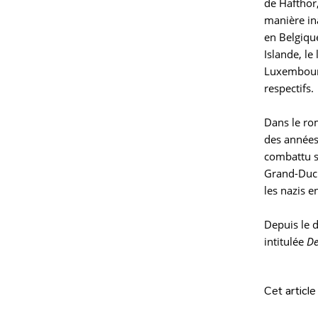
de Hafthor,
manière in
en Belgiqu
Islande, le
Luxembourg
respectifs.
Dans le r
des années 
combattu su
Grand-Duch
les nazis e
Depuis le 
intitulée
De
Cet article