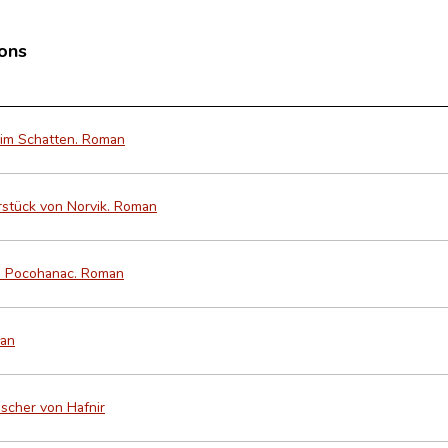
ions
 im Schatten. Roman
stück von Norvik. Roman
n Pocohanac. Roman
man
ischer von Hafnir