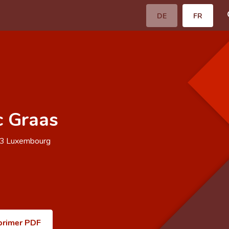
DE
FR
 Graas
63
Luxembourg
primer PDF