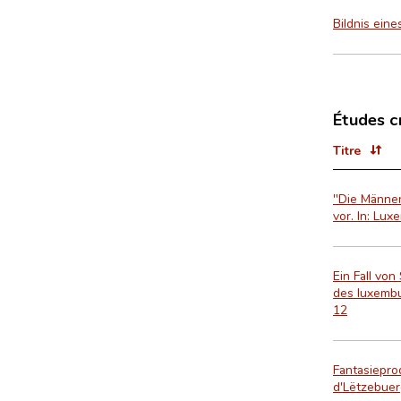
Bildnis ein
Études c
Titre
"Die Männer
vor. In: Lu
Ein Fall von
des luxembu
12
Fantasiepro
d'Lëtzebuer