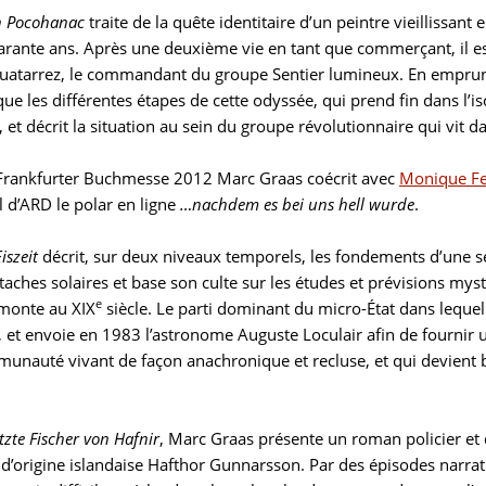
in Pocohanac
traite de la quête identitaire d’un peintre vieillissa
uarante ans. Après une deuxième vie en tant que commerçant, il es
uatarrez, le commandant du groupe Sentier lumineux. En empruntan
que les différentes étapes de cette odyssée, qui prend fin dans l’is
et décrit la situation au sein du groupe révolutionnaire qui vit d
 Frankfurter Buchmesse 2012 Marc Graas coécrit avec
Monique Fe
 d’ARD le polar en ligne
…nachdem es bei uns hell wurde
.
iszeit
décrit, sur deux niveaux temporels, les fondements d’une se
s taches solaires et base son culte sur les études et prévisions m
e
emonte au XIX
siècle. Le parti dominant du micro-État dans lequel
 et envoie en 1983 l’astronome Auguste Loculair afin de fournir u
munauté vivant de façon anachronique et recluse, et qui devient 
tzte Fischer von Hafnir
, Marc Graas présente un roman policier et 
 d’origine islandaise Hafthor Gunnarsson. Par des épisodes narrat