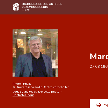
Accueil
Auteur(e)s A-Z
Recherche avancée
Marc
Foire aux questions
CNL
27.03.19
Équipe scientifique
Contact
Photo :
Privat
©
Droits réservés/Alle Rechte vorbehalten
Vous souhaitez utiliser cette photo ?
Contactez-nous
Im