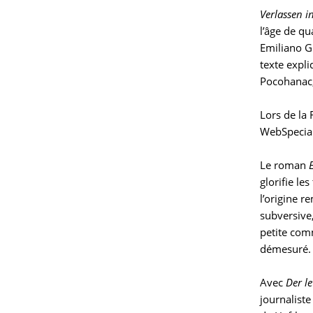
Verlassen 
l’âge de q
Emiliano G
texte expli
Pocohanac, 
Lors de la
WebSpecial
Le roman
E
glorifie le
l’origine r
subversive,
petite com
démesuré.
Avec
Der le
journaliste