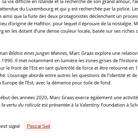
 sa vie difficile en Islande et la recherche de son grand amour, l’a
attendue du Luxembourg et qui y est recherchée par la police. L
e ainsi que la fuite des deux protagonistes déclenchent un proce
 lieu d’origine de Hafthor, pour lequel il éprouve de la nostalgie. M
 en les dotant d’une dense couleur locale, basée sur ses riches c
oman
Bildnis eines jungen Mannes
, Marc Graas explore une relatio
1990. Il met notamment en lumière les zones grises de l’histoire 
r le front de l’Est en tant qu’enrôlé de force et être retourné en 
é. L’ouvrage aborde entre autres les questions de l’identité et d
n Europe de l’Est, avec la démence pour toile de fond.
début des années 2020, Marc Graas exerce également une activité 
 la vertu du ridicule
est présentée à la Valentiny Foundation à Sc
 est signé
Pascal Seil