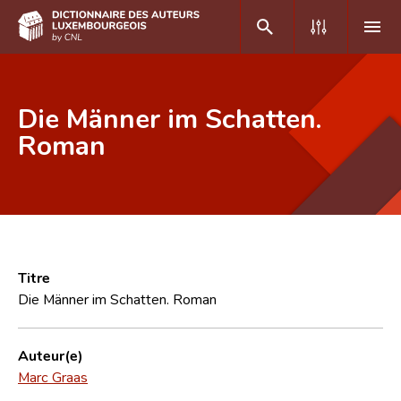
DE
FR
Die Männer im Schatten.
Roman
Accueil
Auteur(e)s A-Z
Recherche avancée
Foire aux questions
Titre
Die Männer im Schatten. Roman
CNL
Équipe scientifique
Auteur(e)
Marc Graas
Contact