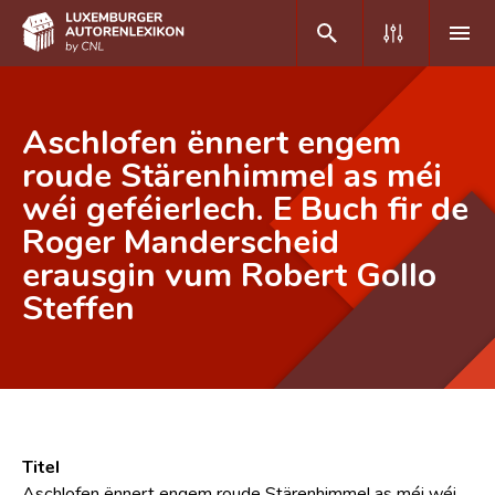
DE
FR
Aschlofen ënnert engem
roude Stärenhimmel as méi
wéi geféierlech. E Buch fir de
Home
Roger Manderscheid
Autor(inn)en A-Z
erausgin vum Robert Gollo
Erweiterte Suche
Steffen
Häufige Fragen und Antworten
CNL
Forschungsgruppe
Titel
Kontakt
Aschlofen ënnert engem roude Stärenhimmel as méi wéi